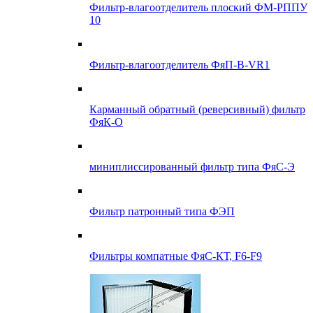
Фильтр-влагоотделитель плоский ФМ-РППУ
10
Фильтр-влагоотделитель ФяП-В-VR1
Карманный обратный (реверсивный) фильтр
ФяК-О
миниплиссированный фильтр типа ФяС-Э
Фильтр патронный типа ФЭП
Фильтры компатные ФяС-КТ, F6-F9