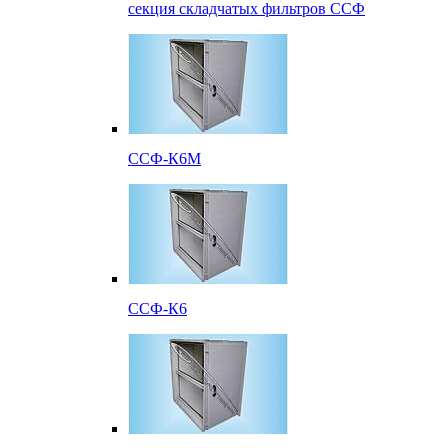
секция складчатых фильтров ССФ
ССФ-К6М
ССФ-К6