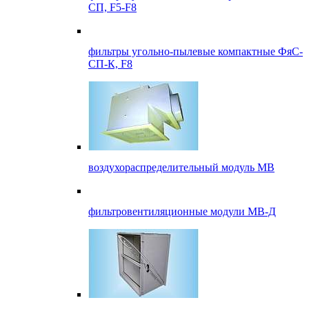
СП, F5-F8
фильтры угольно-пылевые компактные ФяС-
СП-К, F8
воздухораспределительный модуль МВ
фильтровентиляционные модули МВ-Д