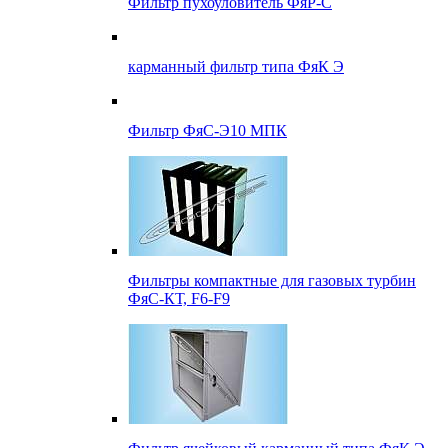
Фильтр пухоуловитель ФяР-С
карманный фильтр типа ФяК Э
Фильтр ФяС-Э10 МПК
Фильтры компактные для газовых турбин
ФяС-КТ, F6-F9