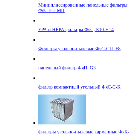
Миниплиссированные панельные фильтры
ФяС-F-ПМП
ЕРА и НЕРА фильтры ФяС, E10-H14
Фильтры угольно-пылевые ФяС-СП, F8
панельный фильтр ФяП, G3
фильтр компактный угольный ФяС-С-К
фильтры угольно-пылевые карманные ФяК-