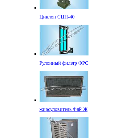
Циклон СЦН-40
Рулонный фильтр ФРС
жироуловитель ФяР-Ж