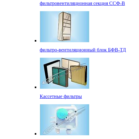
фильтровентиляционная секция ССФ-В
фильтро-вентиляционный блок БФВ-ТД
Кассетные фильтры