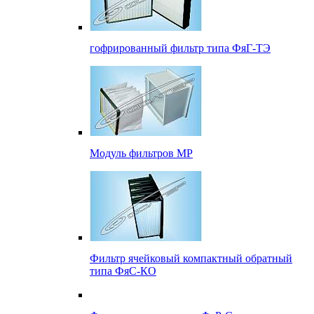
гофрированный фильтр типа ФяГ-ТЭ
Модуль фильтров МР
Фильтр ячейковый компактный обратный
типа ФяС-КО