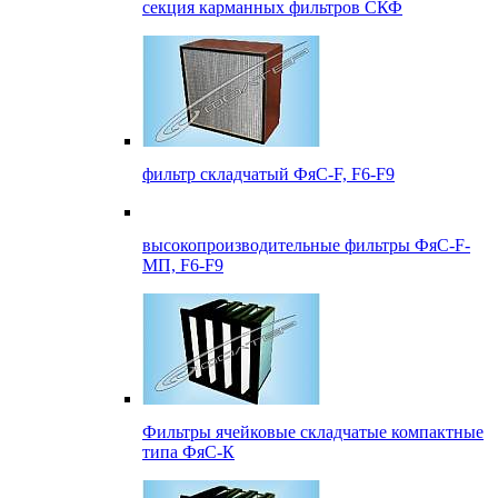
секция карманных фильтров СКФ
фильтр складчатый ФяС-F, F6-F9
высокопроизводительные фильтры ФяС-F-
МП, F6-F9
Фильтры ячейковые складчатые компактные
типа ФяС-К