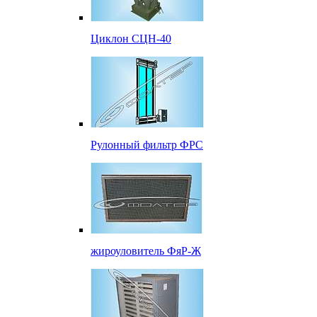
Циклон СЦН-40
Рулонный фильтр ФРС
жироуловитель ФяР-Ж