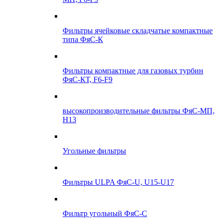
Фильтры ячейковые складчатые компактные
типа ФяС-К
Фильтры компактные для газовых турбин
ФяС-КТ, F6-F9
высокопроизводительные фильтры ФяС-МП,
Н13
Угольные фильтры
Фильтры ULPA ФяС-U, U15-U17
Фильтр угольный ФяС-С