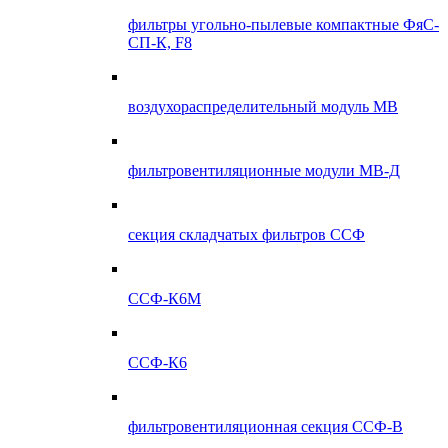
фильтры угольно-пылевые компактные ФяС-
СП-К, F8
воздухораспределительный модуль МВ
фильтровентиляционные модули МВ-Д
секция складчатых фильтров ССФ
ССФ-К6М
ССФ-К6
фильтровентиляционная секция ССФ-В