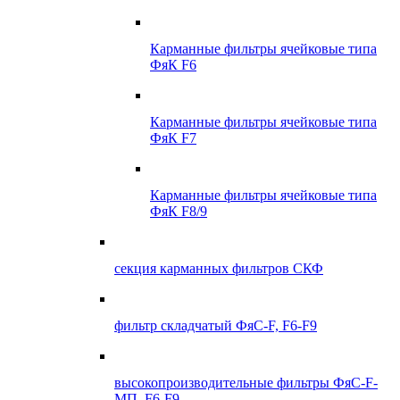
Карманные фильтры ячейковые типа
ФяК F6
Карманные фильтры ячейковые типа
ФяК F7
Карманные фильтры ячейковые типа
ФяК F8/9
секция карманных фильтров СКФ
фильтр складчатый ФяС-F, F6-F9
высокопроизводительные фильтры ФяС-F-
МП, F6-F9