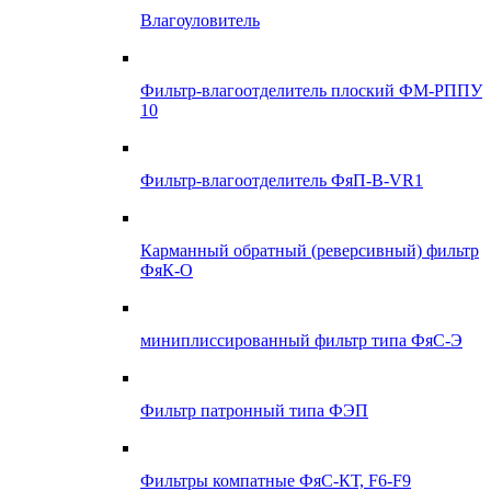
Влагоуловитель
Фильтр-влагоотделитель плоский ФМ-РППУ
10
Фильтр-влагоотделитель ФяП-В-VR1
Карманный обратный (реверсивный) фильтр
ФяК-О
миниплиссированный фильтр типа ФяС-Э
Фильтр патронный типа ФЭП
Фильтры компатные ФяС-КТ, F6-F9