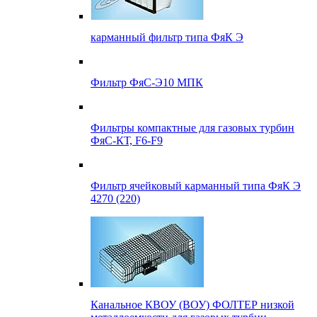
карманный фильтр типа ФяК Э
Фильтр ФяС-Э10 МПК
Фильтры компактные для газовых турбин
ФяС-КТ, F6-F9
Фильтр ячейковый карманный типа ФяК Э
4270 (220)
Канальное КВОУ (ВОУ) ФОЛТЕР низкой