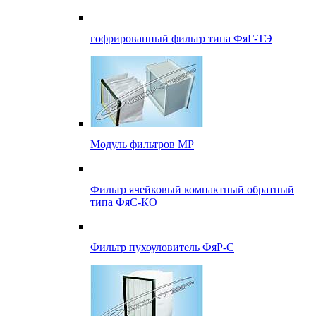
гофрированный фильтр типа ФяГ-ТЭ
Модуль фильтров МР
Фильтр ячейковый компактный обратный
типа ФяС-КО
Фильтр пухоуловитель ФяР-С